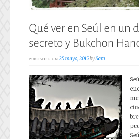
Qué ver en Seúl en un 
secreto y Bukchon Hanok
25 mayo, 2015
by
Sara
PUBLISHED ON
Seú
eno
mes
ciu
bre
peq
Seú