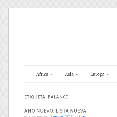
Skip
to
content
Gastando Su
África
Asia
Europa
ETIQUETA:
BALANCE
AÑO NUEVO, LISTA NUEVA
2 enero, 2015
by
Sara