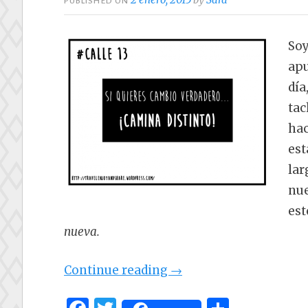
PUBLISHED ON
Soy
apu
día
tac
hac
est
lar
nue
est
nueva.
«Año
Continue reading
→
nuevo,