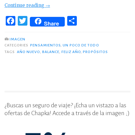
«Año
Continue reading
→
nuevo,
F
T
C
lista
Share
a
w
o
nueva»
c
it
m
IMAGEN
CATEGORIES
PENSAMIENTOS
,
UN POCO DE TODO
e
te
p
TAGS
AÑO NUEVO
,
BALANCE
,
FELIZ AÑO
,
PROPÓSITOS
b
r
ar
o
ti
o
r
k
¿Buscas un seguro de viaje? ¡Echa un vistazo a las
ofertas de Chapka! Accede a través de la imagen ;)