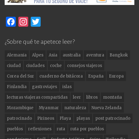
F
In
T
a
st
w
c
a
it
¿Sobre qué te apetece leer?
e
g
te
Alemania
Alpes
Asia
australia
aventura
Bangkok
b
ra
r
ciudad
ciudades
coche
consejos viajeros
o
m
Corea del Sur
cuaderno de bitácora
España
Europa
o
Finlandia
gastroviajes
islas
k
lecturas viajeras compartidas
leer
libros
montaña
Mozambique
Myanmar
naturaleza
Nueva Zelanda
patrocinado
Pirineos
Playa
playas
post patrocinado
pueblos
reflexiones
ruta
ruta por pueblos