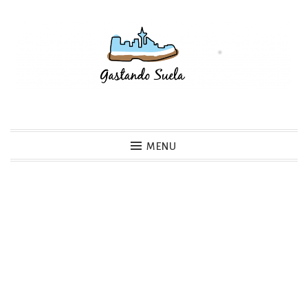
Skip
to
content
Gastando Suela
MENU