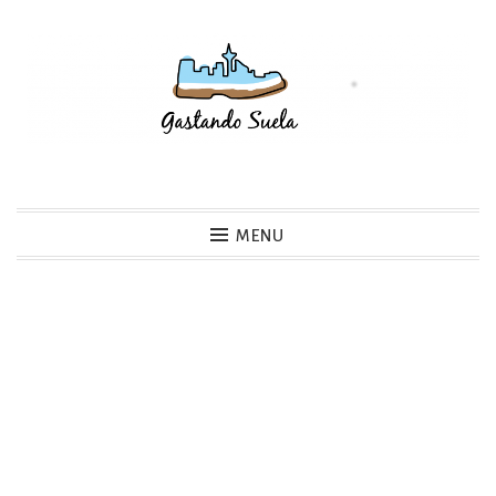
Skip
to
content
Gastando Suela
MENU