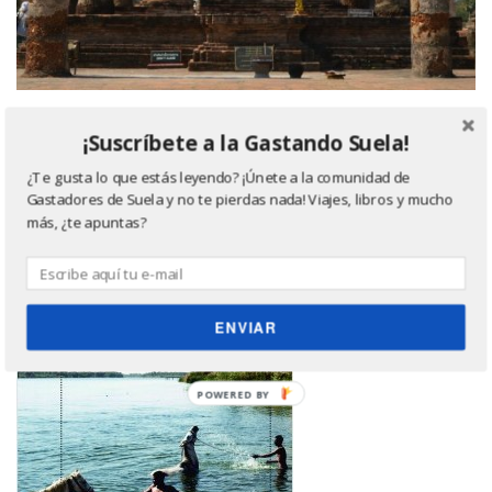
¡Suscríbete a la Gastando Suela!
Último libro leído, ¿quieres saber más? Haz click
en la imagen ;)
¿Te gusta lo que estás leyendo? ¡Únete a la comunidad de
Gastadores de Suela y no te pierdas nada! Viajes, libros y mucho
más, ¿te apuntas?
ENVIAR
POWERED
BY