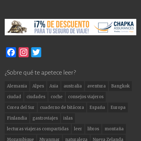
F
In
T
a
st
w
c
a
it
¿Sobre qué te apetece leer?
e
g
te
Alemania
Alpes
Asia
australia
aventura
Bangkok
b
ra
r
ciudad
ciudades
coche
consejos viajeros
o
m
Corea del Sur
cuaderno de bitácora
España
Europa
o
Finlandia
gastroviajes
islas
k
lecturas viajeras compartidas
leer
libros
montaña
Mozambique
Myanmar
naturaleza
Nueva Zelanda