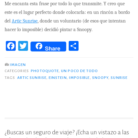
Me encanta esta frase por todo lo que transmite. Y creo que
este es el lugar perfecto donde colocarla: en un rincón a bordo
del
Artic Sunrise
, donde un voluntario (de esos que intentan
hacer lo imposible) decidió pintar a Snoopy.
F
T
C
Share
a
w
o
c
it
m
IMAGEN
CATEGORIES
PHOTOQUOTE
,
UN POCO DE TODO
e
te
p
TAGS
ARTIC SUNRISE
,
EINSTEIN
,
IMPOSIBLE
,
SNOOPY
,
SUNRISE
b
r
ar
o
ti
o
r
k
¿Buscas un seguro de viaje? ¡Echa un vistazo a las