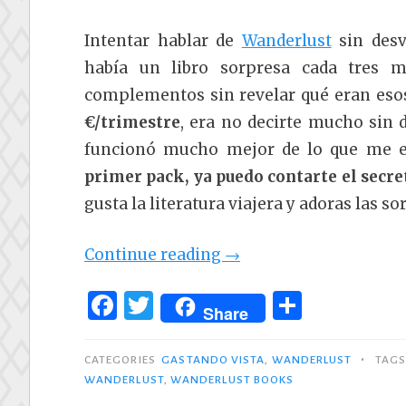
Intentar hablar de
Wanderlust
sin desv
había un libro sorpresa cada tres m
complementos sin revelar qué eran eso
€/trimestre
, era no decirte mucho sin d
funcionó mucho mejor de lo que me 
primer pack, ya puedo contarte el secre
gusta la literatura viajera y adoras las s
«Libros
Continue reading
→
de
F
T
C
viajes
Share
a
w
o
en
c
it
m
•
Wanderlust,
CATEGORIES
GASTANDO VISTA
,
WANDERLUST
TAG
WANDERLUST
,
WANDERLUST BOOKS
e
te
p
una