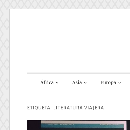
Skip
to
content
Gastando Su
África
Asia
Europa
ETIQUETA:
LITERATURA VIAJERA