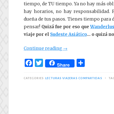
tiempo, de TU tiempo. Ya no hay más obli
hay horarios, no hay responsabilidad.
dueña de tus pasos. Tienes tiempo para d
pensar!
Quizá fue por eso que
Wanderlus
viaje por el
Sudeste Asiático
… o quizá no
«Literatura
Continue reading
→
viajera:
F
T
C
concurso
Share
a
w
o
Wanderlust»
c
it
m
•
CATEGORIES
LECTURAS VIAJERAS COMPARTIDAS
TA
e
te
p
b
r
ar
o
ti
o
r