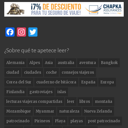
F
In
T
a
st
w
c
a
it
¿Sobre qué te apetece leer?
e
g
te
Alemania
Alpes
Asia
australia
aventura
Bangkok
b
ra
r
ciudad
ciudades
coche
consejos viajeros
o
m
Corea del Sur
cuaderno de bitácora
España
Europa
o
Finlandia
gastroviajes
islas
k
lecturas viajeras compartidas
leer
libros
montaña
Mozambique
Myanmar
naturaleza
Nueva Zelanda
patrocinado
Pirineos
Playa
playas
post patrocinado