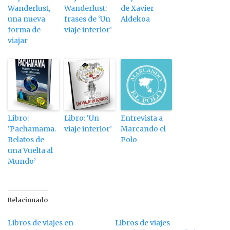
Wanderlust,
Wanderlust:
de Xavier
una nueva
frases de ‘Un
Aldekoa
forma de
viaje interior’
viajar
Libro:
Libro: ‘Un
Entrevista a
‘Pachamama.
viaje interior’
Marcando el
Relatos de
Polo
una Vuelta al
Mundo’
Relacionado
Libros de viajes en
Libros de viajes