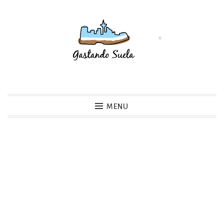
Skip
to
content
Gastando Suela
MENU