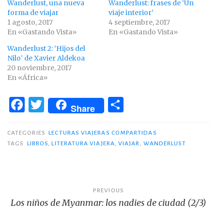
Wanderlust, una nueva
Wanderlust: frases de ‘Un
forma de viajar
viaje interior’
1 agosto, 2017
4 septiembre, 2017
En «Gastando Vista»
En «Gastando Vista»
Wanderlust 2: ‘Hijos del
Nilo’ de Xavier Aldekoa
20 noviembre, 2017
En «África»
F
T
C
Share
a
w
o
c
it
m
CATEGORIES
LECTURAS VIAJERAS COMPARTIDAS
TAGS
LIBROS
,
LITERATURA VIAJERA
,
VIAJAR
,
WANDERLUST
e
te
p
b
r
ar
o
ti
Navegación
PREVIOUS
o
r
Los niños de Myanmar: los nadies de ciudad (2/3)
de
k