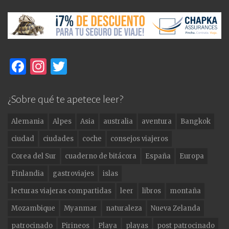
F
In
T
a
st
w
c
a
it
¿Sobre qué te apetece leer?
e
g
te
Alemania
Alpes
Asia
australia
aventura
Bangkok
b
ra
r
ciudad
ciudades
coche
consejos viajeros
o
m
Corea del Sur
cuaderno de bitácora
España
Europa
o
Finlandia
gastroviajes
islas
k
lecturas viajeras compartidas
leer
libros
montaña
Mozambique
Myanmar
naturaleza
Nueva Zelanda
patrocinado
Pirineos
Playa
playas
post patrocinado