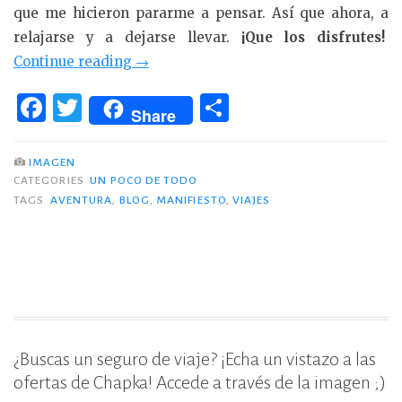
que me hicieron pararme a pensar. Así que ahora, a
relajarse y a dejarse llevar.
¡Que los disfrutes!
«6
Continue reading
→
artículos
F
T
C
que
Share
a
w
o
te
c
it
m
empujan
IMAGEN
a
CATEGORIES
UN POCO DE TODO
e
te
p
TAGS
AVENTURA
,
BLOG
,
MANIFIESTO
,
VIAJES
viajar
b
r
ar
y
o
ti
que
o
r
no
k
debes
perderte
(para
¿Buscas un seguro de viaje? ¡Echa un vistazo a las
hispanohablantes)»
ofertas de Chapka! Accede a través de la imagen ;)