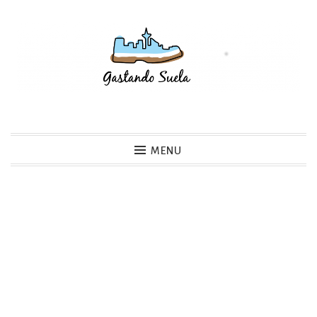
Skip
to
content
Gastando Suela
MENU