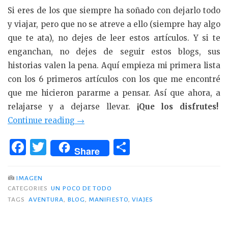
Si eres de los que siempre ha soñado con dejarlo todo
y viajar, pero que no se atreve a ello (siempre hay algo
que te ata), no dejes de leer estos artículos. Y si te
enganchan, no dejes de seguir estos blogs, sus
historias valen la pena. Aquí empieza mi primera lista
con los 6 primeros artículos con los que me encontré
que me hicieron pararme a pensar. Así que ahora, a
relajarse y a dejarse llevar.
¡Que los disfrutes!
«6
Continue reading
→
artículos
F
T
C
que
Share
a
w
o
te
c
it
m
empujan
IMAGEN
a
CATEGORIES
UN POCO DE TODO
e
te
p
TAGS
AVENTURA
,
BLOG
,
MANIFIESTO
,
VIAJES
viajar
b
r
ar
y