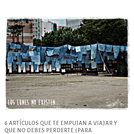
o
ti
o
r
k
6 ARTÍCULOS QUE TE EMPUJAN A VIAJAR Y
QUE NO DEBES PERDERTE (PARA