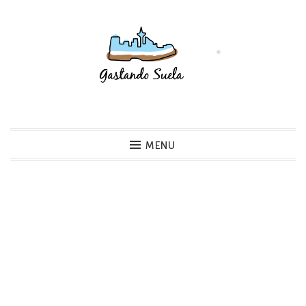
Skip
to
content
Gastando Suela
MENU