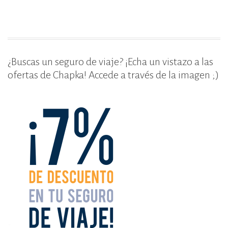
o
ti
que
o
r
no
k
debes
perderte
(para
¿Buscas un seguro de viaje? ¡Echa un vistazo a las
hispanohablantes)»
ofertas de Chapka! Accede a través de la imagen ;)