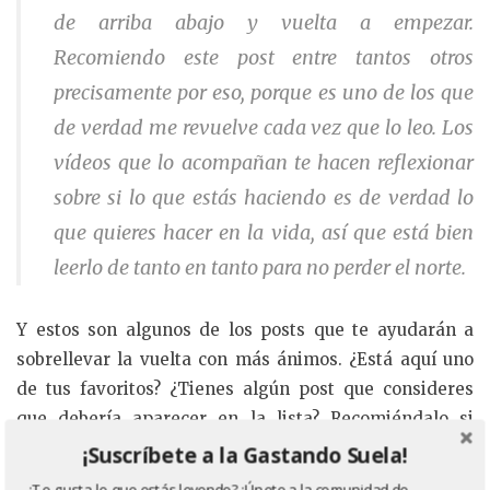
de arriba abajo y vuelta a empezar.
Recomiendo este post entre tantos otros
precisamente por eso, porque es uno de los que
de verdad me revuelve cada vez que lo leo. Los
vídeos que lo acompañan te hacen reflexionar
sobre si lo que estás haciendo es de verdad lo
que quieres hacer en la vida, así que está bien
leerlo de tanto en tanto para no perder el norte.
Y estos son algunos de los posts que te ayudarán a
sobrellevar la vuelta con más ánimos. ¿Está aquí uno
de tus favoritos? ¿Tienes algún post que consideres
que debería aparecer en la lista? Recomiéndalo si
quieres que aparezca aquí, entre todos los que
¡Suscríbete a la Gastando Suela!
recomendéis seleccionaremos uno.
¿Te gusta lo que estás leyendo? ¡Únete a la comunidad de