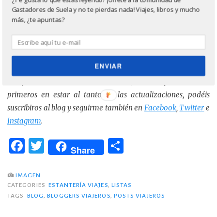
Gastadores de Suela y no te pierdas nada! Viajes, libros y mucho
¡Espero que hayas disfrutado leyéndolos como yo lo
más, ¿te apuntas?
hice a medida que iba recibiendo las
recomendaciones! ¡Hasta pronto!
ENVIAR
Si te ha gustado, puedes ayudarme a darle difusión
compartiendo en tus redes sociales. ¡Ah! Y si queréis ser los
primeros en estar al tanto de las actualizaciones, podéis
suscribiros al blog y seguirme también en
Facebook
,
Twitter
e
Instagram
.
F
T
C
Share
a
w
o
c
it
m
IMAGEN
CATEGORIES
ESTANTERÍA VIAJES
,
LISTAS
e
te
p
TAGS
BLOG
,
BLOGGERS VIAJEROS
,
POSTS VIAJEROS
b
r
ar