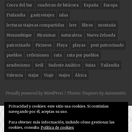
o
m
Corea del Sur
cuaderno de bitácora
España
Europa
o
Finlandia
gastroviajes
islas
k
lecturas viajeras compartidas
leer
libros
montaña
Mozambique
Myanmar
naturaleza
Nueva Zelanda
patrocinado
Pirineos
Playa
playas
post patrocinado
pueblos
reflexiones
ruta
ruta por pueblos
senderismo
Seúl
Sudeste Asiático
Suiza
Tailandia
Valencia
viajar
Viaje
viajes
África
Proudly powered by WordPress
|
Theme: Toujours by
Automattic
.
Privacidad y cookies: este sitio usa cookies. Si continúas
navegando por él, aceptas su uso.
Para obtener más información, incluido cómo gestionar las
cookies, consulta:
Política de cookies