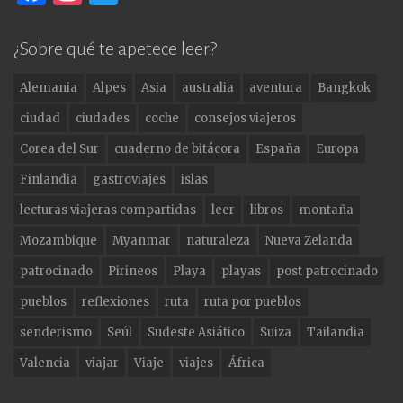
a
st
w
c
a
it
¿Sobre qué te apetece leer?
e
g
te
Alemania
Alpes
Asia
australia
aventura
Bangkok
b
ra
r
ciudad
ciudades
coche
consejos viajeros
o
m
Corea del Sur
cuaderno de bitácora
España
Europa
o
Finlandia
gastroviajes
islas
k
lecturas viajeras compartidas
leer
libros
montaña
Mozambique
Myanmar
naturaleza
Nueva Zelanda
patrocinado
Pirineos
Playa
playas
post patrocinado
pueblos
reflexiones
ruta
ruta por pueblos
senderismo
Seúl
Sudeste Asiático
Suiza
Tailandia
Valencia
viajar
Viaje
viajes
África