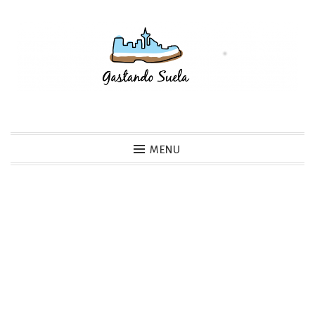
Skip
to
content
Gastando Suela
MENU