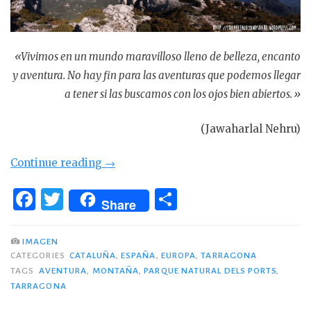
«Vivimos en un mundo maravilloso lleno de belleza, encanto
y aventura. No hay fin para las aventuras que podemos llegar
a tener si las buscamos con los ojos bien abiertos.»
(Jawaharlal Nehru)
«Vía
Continue reading
→
Traviata:
F
T
C
Perderse
Share
a
w
o
y
c
it
m
encontrarse.»
IMAGEN
CATEGORIES
CATALUÑA
,
ESPAÑA
,
EUROPA
,
TARRAGONA
e
te
p
TAGS
AVENTURA
,
MONTAÑA
,
PARQUE NATURAL DELS PORTS
,
b
r
ar
TARRAGONA
o
ti