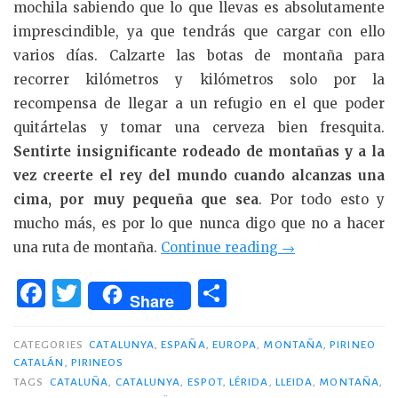
mochila sabiendo que lo que llevas es absolutamente
imprescindible, ya que tendrás que cargar con ello
varios días. Calzarte las botas de montaña para
recorrer kilómetros y kilómetros solo por la
recompensa de llegar a un refugio en el que poder
quitártelas y tomar una cerveza bien fresquita.
Sentirte insignificante rodeado de montañas y a la
vez creerte el rey del mundo cuando alcanzas una
cima, por muy pequeña que sea
. Por todo esto y
mucho más, es por lo que nunca digo que no a hacer
«3
una ruta de montaña.
Continue reading
→
días
F
T
C
en
Share
a
w
o
Pirineos:
c
it
m
Parque
CATEGORIES
CATALUNYA
,
ESPAÑA
,
EUROPA
,
MONTAÑA
,
PIRINEO
CATALÁN
,
PIRINEOS
Nacional
e
te
p
TAGS
CATALUÑA
,
CATALUNYA
,
ESPOT
,
LÉRIDA
,
LLEIDA
,
MONTAÑA
,
de