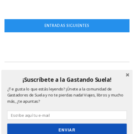
o
r
k
Navegación
ENTRADAS SIGUIENTES
de
entradas
¿Buscas un seguro de viaje? ¡Echa un vistazo a las
¡Suscríbete a la Gastando Suela!
ofertas de Chapka! Accede a través de la imagen ;)
¿Te gusta lo que estás leyendo? ¡Únete a la comunidad de
Gastadores de Suela y no te pierdas nada! Viajes, libros y mucho
más, ¿te apuntas?
ENVIAR