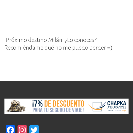
¡Próximo destino Milán! ¿Lo conoces?
Recomiéndame qué no me puedo perder =)
F
In
T