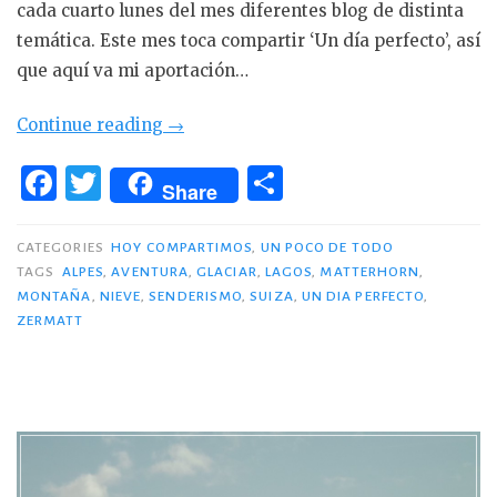
cada cuarto lunes del mes diferentes blog de distinta
temática. Este mes toca compartir ‘Un día perfecto’, así
que aquí va mi aportación…
«Hoy
Continue reading
→
compartimos…
F
T
C
‘Un
Share
a
w
o
día
c
it
m
perfecto’»
CATEGORIES
HOY COMPARTIMOS
,
UN POCO DE TODO
TAGS
ALPES
,
AVENTURA
,
GLACIAR
,
LAGOS
,
MATTERHORN
,
e
te
p
MONTAÑA
,
NIEVE
,
SENDERISMO
,
SUIZA
,
UN DIA PERFECTO
,
b
r
ar
ZERMATT
o
ti
o
r
k