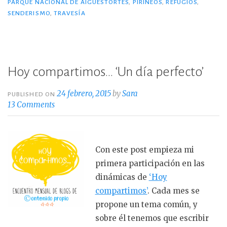
b
r
ar
PARQUE NACIONAL DE AIGÜESTORTES
,
PIRINEOS
,
REFUGIOS
,
Aigüestortes.»
SENDERISMO
,
TRAVESÍA
o
ti
o
r
k
Hoy compartimos… ‘Un día perfecto’
24 febrero, 2015
by
Sara
PUBLISHED ON
13 Comments
Con este post empieza mi
primera participación en las
dinámicas de
‘Hoy
compartimos’
. Cada mes se
propone un tema común, y
sobre él tenemos que escribir