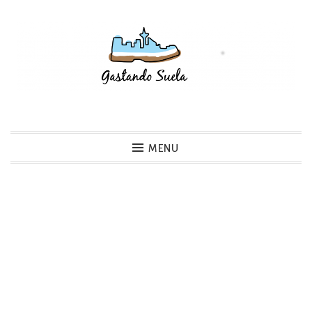
Skip
to
content
Gastando Suela
MENU