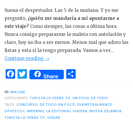
Suena el despertador. Las 5 de la mañana. Y yo me
pregunto,
¿quién me mandaría a mí apuntarme a
este viaje?
Como siempre, las cosas a última hora.
Nunca consigo prepararme la maleta con antelación y
claro, hoy no iba a ser menos. Menos mal que adoro las
listas y esta sí la tengo preparada. Vamos a ver…
«Viajando
Continue reading
→
a
F
T
C
las
Share
a
w
o
antípodas:
c
it
m
Nueva
IMAGEN
Zelanda»
CATEGORIES
TURISTA LO SERÁS TÚ
,
UN POCO DE TODO
e
te
p
TAGS
CONCURSO
,
DE TODO UN POCO
,
DIAMETRALMENTE
b
r
ar
OPUESTOS
,
INFIERNO
,
LA EDITORIAL VIAJERA
,
NUEVA ZELANDA
,
TURISTA LO SERÁS TÚ
o
,
VIAJAR
ti
o
r