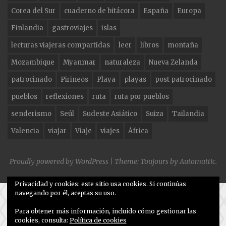
o
m
Corea del Sur
cuaderno de bitácora
España
Europa
o
Finlandia
gastroviajes
islas
k
lecturas viajeras compartidas
leer
libros
montaña
Mozambique
Myanmar
naturaleza
Nueva Zelanda
patrocinado
Pirineos
Playa
playas
post patrocinado
pueblos
reflexiones
ruta
ruta por pueblos
senderismo
Seúl
Sudeste Asiático
Suiza
Tailandia
Valencia
viajar
Viaje
viajes
África
Proudly powered by WordPress
|
Theme: Toujours by
Automattic
.
Privacidad y cookies: este sitio usa cookies. Si continúas
navegando por él, aceptas su uso.
Para obtener más información, incluido cómo gestionar las
cookies, consulta:
Política de cookies