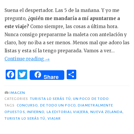
Suena el despertador. Las 5 de la mañana. Y yo me
pregunto,
¿quién me mandaría a mí apuntarme a
este viaje?
Como siempre, las cosas a última hora.
Nunca consigo prepararme la maleta con antelación y
claro, hoy no iba a ser menos. Menos mal que adoro las
listas y esta sí la tengo preparada. Vamos a ver…
«Viajando
Continue reading
→
a
F
T
C
las
Share
a
w
o
antípodas:
c
it
m
Nueva
IMAGEN
Zelanda»
CATEGORIES
TURISTA LO SERÁS TÚ
,
UN POCO DE TODO
e
te
p
TAGS
CONCURSO
,
DE TODO UN POCO
,
DIAMETRALMENTE
b
r
ar
OPUESTOS
,
INFIERNO
,
LA EDITORIAL VIAJERA
,
NUEVA ZELANDA
,
TURISTA LO SERÁS TÚ
o
,
VIAJAR
ti
o
r