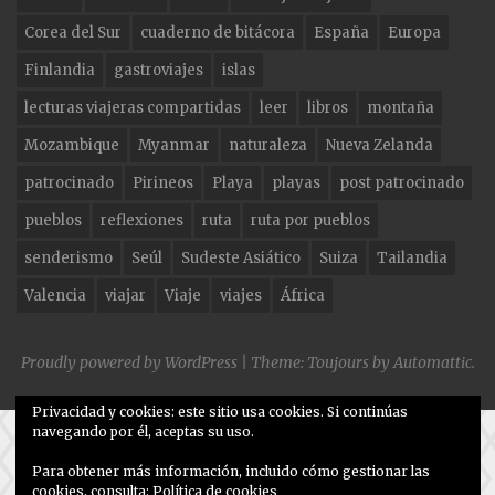
o
m
Corea del Sur
cuaderno de bitácora
España
Europa
o
Finlandia
gastroviajes
islas
k
lecturas viajeras compartidas
leer
libros
montaña
Mozambique
Myanmar
naturaleza
Nueva Zelanda
patrocinado
Pirineos
Playa
playas
post patrocinado
pueblos
reflexiones
ruta
ruta por pueblos
senderismo
Seúl
Sudeste Asiático
Suiza
Tailandia
Valencia
viajar
Viaje
viajes
África
Proudly powered by WordPress
|
Theme: Toujours by
Automattic
.
Privacidad y cookies: este sitio usa cookies. Si continúas
navegando por él, aceptas su uso.
Para obtener más información, incluido cómo gestionar las
cookies, consulta:
Política de cookies