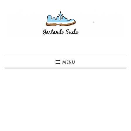
Skip
to
content
Gastando Suela
MENU