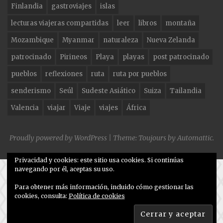
Finlandia
gastroviajes
islas
k
lecturas viajeras compartidas
leer
libros
montaña
Mozambique
Myanmar
naturaleza
Nueva Zelanda
patrocinado
Pirineos
Playa
playas
post patrocinado
pueblos
reflexiones
ruta
ruta por pueblos
senderismo
Seúl
Sudeste Asiático
Suiza
Tailandia
Valencia
viajar
Viaje
viajes
África
Proudly powered by WordPress
|
Theme: Toujours by
Automattic
.
Privacidad y cookies: este sitio usa cookies. Si continúas
navegando por él, aceptas su uso.
Para obtener más información, incluido cómo gestionar las
cookies, consulta:
Política de cookies