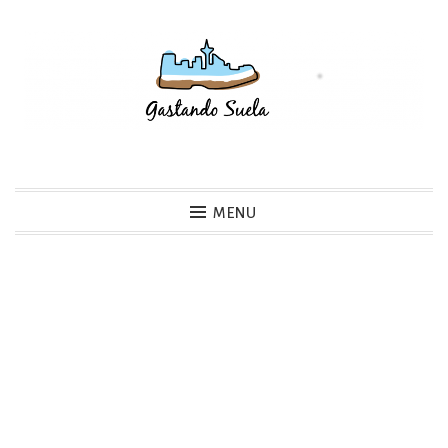
Skip
to
content
Gastando Suela
MENU