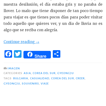
nuestra desilusión, el día estaba gris y no paraba de
llover. Lo malo que tiene disponer de tan poco tiempo
para viajar es que tienes pocos días para poder visitar
todo aquello que quieres ver, y un dia de lluvia no es
algo que se reciba con alegría.
«Gyeongju
Continue reading
→
y
F
T
C
de
Share
a
w
o
cómo
c
it
m
acabamos
IMAGEN
con
CATEGORIES
ASIA
,
COREA DEL SUR
,
GYEONGJU
e
te
p
TAGS
BULGARIA
,
CASUALIDAD
,
COREA DEL SUR
,
CREER
,
souvenirs
b
r
ar
GYEONGJU
,
SOUVENIRS
,
VIAJE
búlgaros
o
ti
en
o
r
Corea»