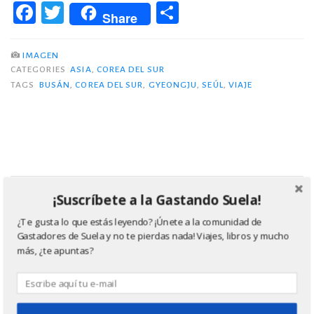
F
T
C
en
Share
a
w
o
Corea
c
it
m
del
IMAGEN
Sur
CATEGORIES
ASIA
,
COREA DEL SUR
e
te
p
TAGS
BUSÁN
,
COREA DEL SUR
,
GYEONGJU
,
SEÚL
,
VIAJE
(con
b
r
ar
bajo
o
ti
presupuesto)»
o
r
k
¡Suscríbete a la Gastando Suela!
¿Buscas un seguro de viaje? ¡Echa un vistazo a las
¿Te gusta lo que estás leyendo? ¡Únete a la comunidad de
ofertas de Chapka! Accede a través de la imagen ;)
Gastadores de Suela y no te pierdas nada! Viajes, libros y mucho
más, ¿te apuntas?