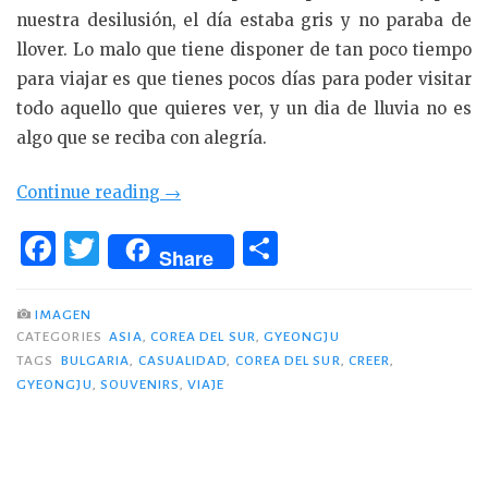
nuestra desilusión, el día estaba gris y no paraba de
llover. Lo malo que tiene disponer de tan poco tiempo
para viajar es que tienes pocos días para poder visitar
todo aquello que quieres ver, y un dia de lluvia no es
algo que se reciba con alegría.
«Gyeongju
Continue reading
→
y
F
T
C
de
Share
a
w
o
cómo
c
it
m
acabamos
IMAGEN
con
CATEGORIES
ASIA
,
COREA DEL SUR
,
GYEONGJU
e
te
p
TAGS
BULGARIA
,
CASUALIDAD
,
COREA DEL SUR
,
CREER
,
souvenirs
b
r
ar
GYEONGJU
,
SOUVENIRS
,
VIAJE
búlgaros
o
ti
en
o
r
Corea»