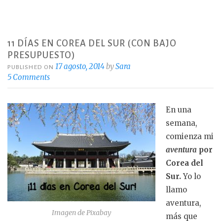
b
r
ar
o
ti
o
r
k
11 DÍAS EN COREA DEL SUR (CON BAJO
PRESUPUESTO)
17 agosto, 2014
by
Sara
PUBLISHED ON
5 Comments
En una
semana,
comienza mi
aventura
por
Corea del
Sur.
Yo lo
llamo
aventura,
Imagen de Pixabay
más que