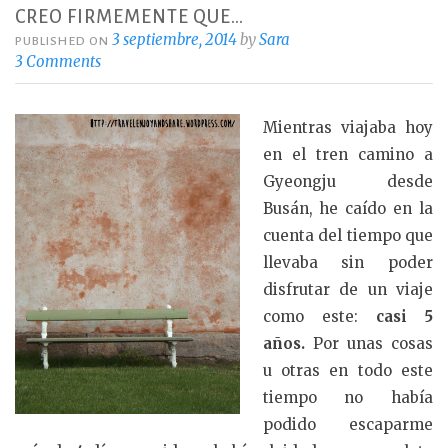
k
CREO FIRMEMENTE QUE…
3 septiembre, 2014
by
Sara
PUBLISHED ON
3 Comments
Mientras viajaba hoy
en el tren camino a
Gyeongju desde
Busán, he caído en la
cuenta del tiempo que
llevaba sin poder
disfrutar de un viaje
como este:
casi 5
años.
Por unas cosas
u otras en todo este
tiempo no había
podido escaparme