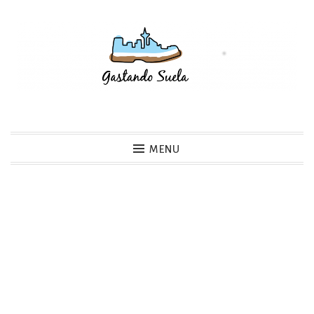
Skip
to
content
Gastando Suela
MENU