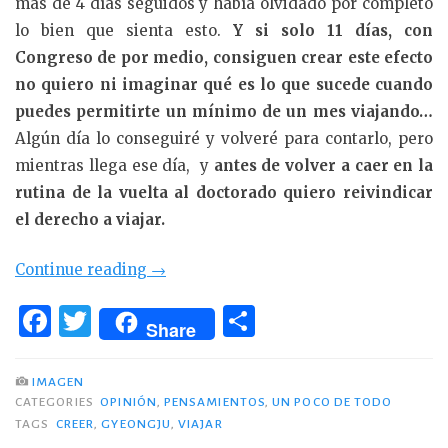
más de 4 días seguidos y había olvidado por completo
lo bien que sienta esto.
Y si solo 11 días, con
Congreso de por medio, consiguen crear este efecto
no quiero ni imaginar qué es lo que sucede cuando
puedes permitirte un mínimo de un mes viajando…
Algún día lo conseguiré y volveré para contarlo, pero
mientras llega ese día, y
antes de volver a caer en la
rutina de la vuelta al doctorado quiero reivindicar
el derecho a viajar.
«Creo
Continue reading
→
firmemente
F
T
C
que…»
Share
a
w
o
c
it
m
IMAGEN
CATEGORIES
OPINIÓN
,
PENSAMIENTOS
,
UN POCO DE TODO
e
te
p
TAGS
CREER
,
GYEONGJU
,
VIAJAR