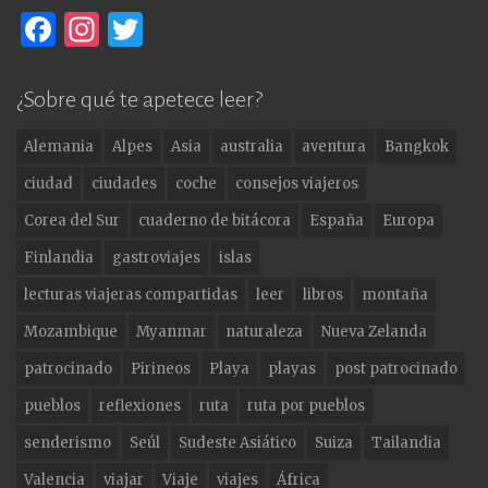
F
In
T
a
st
w
c
a
it
¿Sobre qué te apetece leer?
e
g
te
Alemania
Alpes
Asia
australia
aventura
Bangkok
b
ra
r
ciudad
ciudades
coche
consejos viajeros
o
m
Corea del Sur
cuaderno de bitácora
España
Europa
o
Finlandia
gastroviajes
islas
k
lecturas viajeras compartidas
leer
libros
montaña
Mozambique
Myanmar
naturaleza
Nueva Zelanda
patrocinado
Pirineos
Playa
playas
post patrocinado
pueblos
reflexiones
ruta
ruta por pueblos
senderismo
Seúl
Sudeste Asiático
Suiza
Tailandia
Valencia
viajar
Viaje
viajes
África