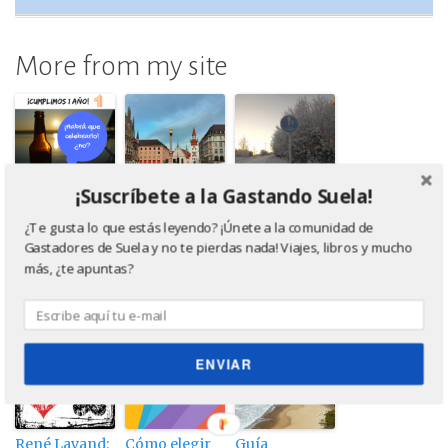
More from my site
¡Suscríbete a la Gastando Suela!
Primer
Excursiones
Rovaniemi:
¿Te gusta lo que estás leyendo? ¡Únete a la comunidad de
aniversario de
cerca de
Samis, nazis y
Gastadores de Suela y no te pierdas nada! Viajes, libros y mucho
Gastando
Múnich en
cambio
más, ¿te apuntas?
Suela
transporte
climático
público
(Parte II)
ENVIAR
René Lavand:
Cómo elegir
Guía