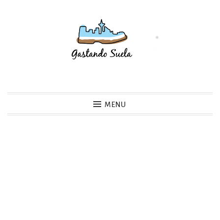
Skip
to
content
Gastando Suela
MENU