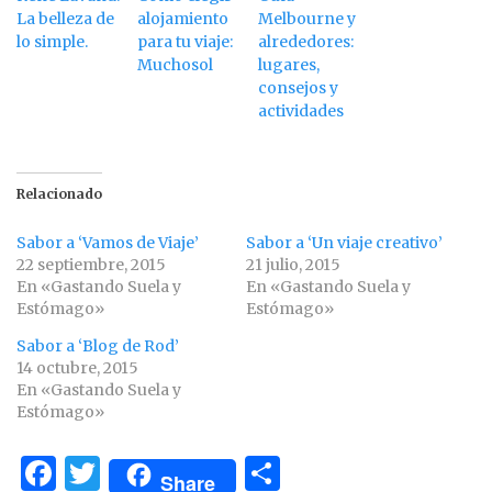
La belleza de
alojamiento
Melbourne y
lo simple.
para tu viaje:
alrededores:
Muchosol
lugares,
consejos y
actividades
Relacionado
Sabor a ‘Vamos de Viaje’
Sabor a ‘Un viaje creativo’
22 septiembre, 2015
21 julio, 2015
En «Gastando Suela y
En «Gastando Suela y
Estómago»
Estómago»
Sabor a ‘Blog de Rod’
14 octubre, 2015
En «Gastando Suela y
Estómago»
F
T
C
Share