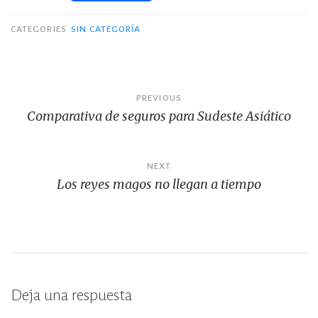
a
w
o
c
it
m
CATEGORIES
SIN CATEGORÍA
e
te
p
b
r
ar
Navegación
o
ti
PREVIOUS
Comparativa de seguros para Sudeste Asiático
de
o
r
k
entradas
NEXT
Los reyes magos no llegan a tiempo
Deja una respuesta